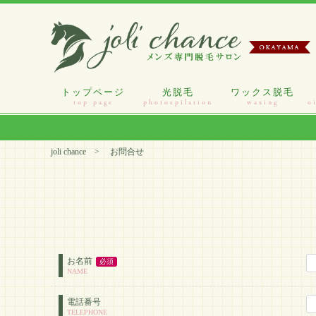
トップページ
光脱毛
ワックス脱毛
top page
photoepilation
waxing
o
joli chance
お問合せ
お名前
必須
NAME
電話番号
TELEPHONE