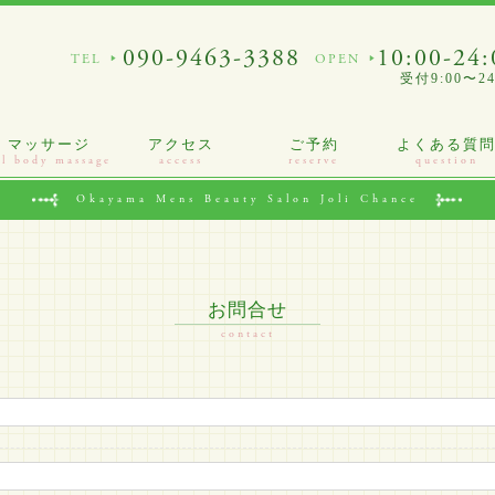
090-9463-3388
10:00-24:
受付9:00〜24
マッサージ
アクセス
ご予約
よくある質
il body massage
access
reserve
question
Okayama Mens Beauty Salon
Joli Chance
お問合せ
contact